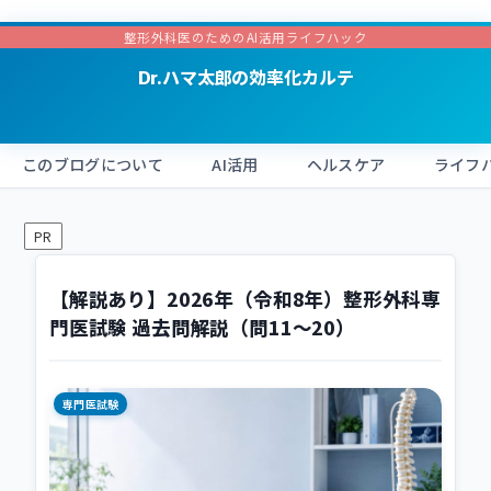
整形外科医のためのAI活用ライフハック
Dr.ハマ太郎の効率化カルテ
このブログについて
AI活用
ヘルスケア
ライフ
PR
【解説あり】2026年（令和8年）整形外科専
門医試験 過去問解説（問11〜20）
専門医試験