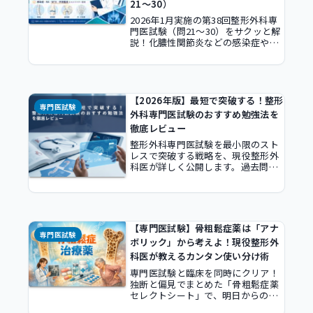
21〜30）
2026年1月実施の第38回整形外科専
門医試験（問21〜30）をサクッと解
説！化膿性関節炎などの感染症や、
RA・MTXの管理、手術器具の扱いな
ど、明日からの外来や当直、オペ室
で即役立つ「臨床の基本の型」を若
手医師向けにまとめました。
【2026年版】最短で突破する！整形
専門医試験
外科専門医試験のおすすめ勉強法を
徹底レビュー
整形外科専門医試験を最小限のスト
レスで突破する戦略を、現役整形外
科医が詳しく公開します。過去問サ
イトmedecoの活用法やAIを家庭教
師として使う効率化術を駆使し、手
術や子育てで多忙な若手医師でも確
実に合格を掴める最短スケジュール
と勉強法を徹底解説します。
【専門医試験】骨粗鬆症薬は「アナ
専門医試験
ボリック」から考えよ！現役整形外
科医が教えるカンタン使い分け術
専門医試験と臨床を同時にクリア！
独断と偏見でまとめた「骨粗鬆症薬
セレクトシート」で、明日からの外
来が変わります。テリパラチドやロ