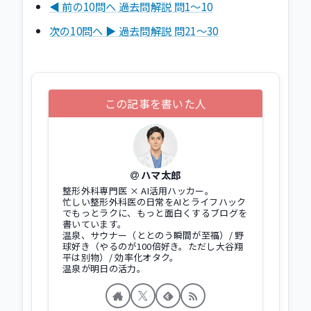
◀ 前の10問へ 過去問解説 問1〜10
次の10問へ ▶ 過去問解説 問21〜30
この記事を書いた人
ハマ太郎
整形外科専門医 × AI活用ハッカー。
忙しい整形外科医の日常をAIとライフハック
でもっとラクに、もっと面白くするブログを
書いています。
温泉、サウナー（ととのう瞬間が至福）/ 野
球好き（やるのが100倍好き。ただし大谷翔
平は別物）/ 効率化オタク。
温泉が明日の活力。