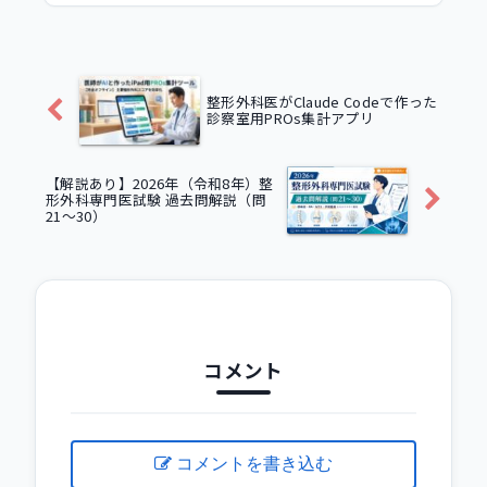
モソズマブなど、覚えるべき「アナ
ボリック御三家」のポイントを凝
縮。効率的な勉強法で、苦手意識を
爆速で克服したい医師向けの新機軸
ハック。
整形外科医がClaude Codeで作った
診察室用PROs集計アプリ
【解説あり】2026年（令和8年）整
形外科専門医試験 過去問解説（問
21〜30）
コメント
コメントを書き込む