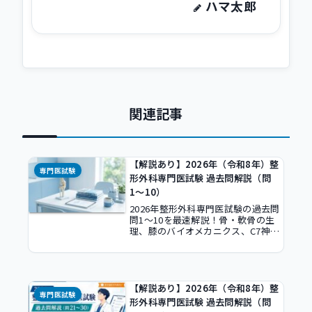
ハマ太郎
関連記事
【解説あり】2026年（令和8年）整
専門医試験
形外科専門医試験 過去問解説（問
1〜10）
2026年整形外科専門医試験の過去問
問1〜10を最速解説！骨・軟骨の生
理、膝のバイオメカニクス、C7神経
障害、ROC曲線など、頻出の基礎知
識を標準整形外科学第13版に基づき
整理。多忙な若手医師がスキマ時間
の5分で臨床に活きる基礎を復習でき
る内容です。
【解説あり】2026年（令和8年）整
専門医試験
形外科専門医試験 過去問解説（問