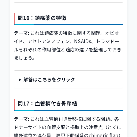
問16：鎮痛薬の特徴
テーマ:
これは鎮痛薬の特徴に関する問題。オピオ
イド、アセトアミノフェン、NSAIDs、トラマドー
ルそれぞれの作用部位と適応の違いを整理しておき
ましょう。
解答はこちらをクリック
問17：血管柄付き骨移植
テーマ:
これは血管柄付き骨移植に関する問題。各
ドナーサイトの血管支配と採取上の注意点（とくに
腓骨遠位の温存量、肩甲下動脈系のchimeric flap）